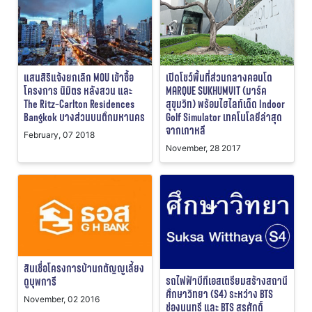
แสนสิริแจ้งยกเลิก MOU เข้าซื้อ
เปิดโชว์พื้นที่ส่วนกลางคอนโด
โครงการ นิมิตร หลังสวน และ
MARQUE SUKHUMVIT (มาร์ค
The Ritz-Carlton Residences
สุขุมวิท) พร้อมไฮไลท์เด็ด Indoor
Bangkok บางส่วนบนตึกมหานคร
Golf Simulator เทคโนโลยีล่าสุด
จากเกาหลี
February, 07 2018
November, 28 2017
สินเชื่อโครงการบ้านกตัญญูเลี้ยง
รถไฟฟ้าบีทีเอสเตรียมสร้างสถานี
ดูบุพการี
ศึกษาวิทยา (S4) ระหว่าง BTS
November, 02 2016
ช่องนนทรี และ BTS สุรศักดิ์