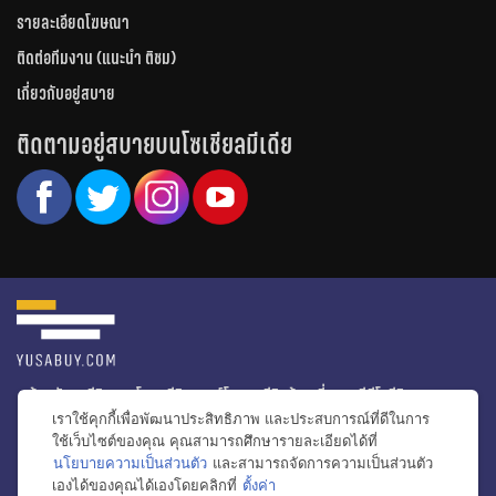
รายละเอียดโฆษณา
ติดต่อทีมงาน (แนะนำ ติชม)
เกี่ยวกับอยู่สบาย
ติดตามอยู่สบายบนโซเชียลมีเดีย
หน้าหลัก
รีวิวคอนโด
รีวิวทาวน์โฮม
รีวิวบ้านเดี่ยว
วีดีโอรีวิว
เราใช้คุกกี้เพื่อพัฒนาประสิทธิภาพ และประสบการณ์ที่ดีในการ
ไอเดียแต่งบ้าน
ข่าวอสังหาริมทรัพย์
โปรโมชั่นบ้านและคอนโด
ใช้เว็บไซต์ของคุณ คุณสามารถศึกษารายละเอียดได้ที่
นโยบายความเป็นส่วนตัว
และสามารถจัดการความเป็นส่วนตัว
โครงการน่าสนใจ
เองได้ของคุณได้เองโดยคลิกที่
ตั้งค่า
bac