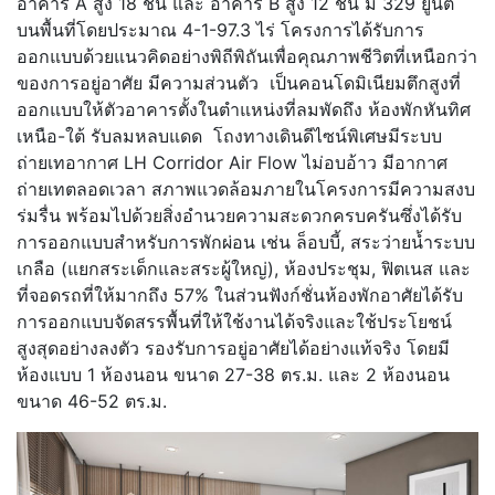
อาคาร A สูง 18 ชั้น และ อาคาร B สูง 12 ชั้น มี 329 ยูนิต
บนพื้นที่โดยประมาณ 4-1-97.3 ไร่ โครงการได้รับการ
ออกแบบด้วยแนวคิดอย่างพิถีพิถันเพื่อคุณภาพชีวิตที่เหนือกว่า
ของการอยู่อาศัย มีความส่วนตัว เป็นคอนโดมิเนียมตึกสูงที่
ออกแบบให้ตัวอาคารตั้งในตำแหน่งที่ลมพัดถึง ห้องพักหันทิศ
เหนือ-ใต้ รับลมหลบแดด โถงทางเดินดีไซน์พิเศษมีระบบ
ถ่ายเทอากาศ LH Corridor Air Flow ไม่อบอ้าว มีอากาศ
ถ่ายเทตลอดเวลา สภาพแวดล้อมภายในโครงการมีความสงบ
ร่มรื่น พร้อมไปด้วยสิ่งอำนวยความสะดวกครบครันซึ่งได้รับ
การออกแบบสำหรับการพักผ่อน เช่น ล็อบบี้, สระว่ายน้ำระบบ
เกลือ (แยกสระเด็กและสระผู้ใหญ่), ห้องประชุม, ฟิตเนส และ
ที่จอดรถที่ให้มากถึง 57% ในส่วนฟังก์ชั่นห้องพักอาศัยได้รับ
การออกแบบจัดสรรพื้นที่ให้ใช้งานได้จริงและใช้ประโยชน์
สูงสุดอย่างลงตัว รองรับการอยู่อาศัยได้อย่างแท้จริง โดยมี
ห้องแบบ 1 ห้องนอน ขนาด 27-38 ตร.ม. และ 2 ห้องนอน
ขนาด 46-52 ตร.ม.