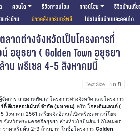
ด
คอนโด
รีวิวทาวน์โฮม
ทาวน์โฮม
รีวิวบ้านเดี่ย
ียแต่งบ้าน
ข่าวอสังหาริมทรัพย์
โปรโมชั่นบ้านและคอนโด
ตลาดต่างจังหวัดเป็นโครงการที่
น์ อยุธยา ( Golden Town อยุธยา
 ล้าน พรีเซล 4-5 สิงหาคมนี้
Incre
Reset
Decrease
ก
ก
font
ก
font
font
size.
size.
size.
ผู้จัดการ สายงานพัฒนาโครงการต่างจังหวัด และโครงการ
ร์ตี้ ดีเวลลอปเม้นท์ จำกัด (มหาชน)
หรือ
โกลเด้นแลนด์ (
 4-5 สิงหาคม 2561 เตรียมจัดอีเวนต์เปิดพรีเซลทาวน์โฮม
จังหวัดพระนครศรีอยุธยา ห่างห้างโรบินสัน 1 กิโลเมตร
 ราคาเริ่มต้น 2-3 ล้านบาท ในชื่อโครงการ
Golden