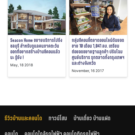
Seacon Home ขยายบริการไปถึง
กลุ่มซีคอนชี้ตลาดออนไลน์ดันยอด
ชลบุรี สำหรับดูแลคนภาคตะวัน
ขาย 10 เดือน 1,041 ลบ. เตรียม
ออกที่อยากสร้างบ้านซีคอนแล้ว
ต่อยอดขยายฐานลูกค้า ปรับโฉม
นะ รู้ยัง !
ศูนย์บริการ รุกตลาดทั้งกรุงเทพฯ
และต่างจังหวัด
May, 18 2018
November, 16 2017
รีวิวบ้านและคอนโด
ทาวน์โฮม
บ้านเดี่ยว บ้านแฝด
คอนโด
คอนโดใกล้รถไฟฟ้า คอนโดติดรถไฟฟ้า