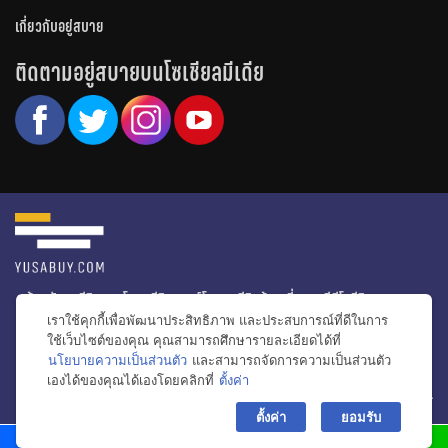
เกี่ยวกับอยู่สบาย
ติดตามอยู่สบายบนโซเชียลมีเดีย
หน้าหลัก
รีวิวคอนโด
รีวิวทาวน์โฮม
รีวิวบ้านเดี่ยว
วีดีโอรีวิว
เราใช้คุกกี้เพื่อพัฒนาประสิทธิภาพ และประสบการณ์ที่ดีในการ
ไอเดียแต่งบ้าน
ข่าวอสังหาริมทรัพย์
โปรโมชั่นบ้านและคอนโด
ใช้เว็บไซต์ของคุณ คุณสามารถศึกษารายละเอียดได้ที่
นโยบายความเป็นส่วนตัว
และสามารถจัดการความเป็นส่วนตัว
โครงการน่าสนใจ
เองได้ของคุณได้เองโดยคลิกที่
ตั้งค่า
bac
© สงวนลิขสิทธิ์ 2556-2564
ตั้งค่า
ยอมรับ