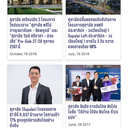
ศุภาลัย เตรียมเปิด 2 โครงการ
ศุภาลัยปลื้มผลตอบรับดีเกินคาด
ใหม่แนวราบ “ศุภาลัย พรีโม่
โครงการศุภาลัย ลอฟท์
กาญจนาภิเษก – ชัยพฤกษ์” และ
ประชาธิปก – วงเวียนใหญ่ (
“ศุภาลัย วิลล์ ศรีราชา – สวน
Supalai Loft ประชาธิปก – วง
เสือ” Pre-Sale 27-28 ตุลาคม
เวียนใหญ่ ) ภายใน 3 วัน กวาด
2561 นี้
ยอดขายเกือบ 90%
October, 18 2018
July, 19 2018
ศุภาลัย จับมือ การบินไทย จัดโปร
ศุภาลัย (Supalai) โกยยอดขาย
โมชั่น “ได้บ้าน ได้บิน ฟินไกล ทั่วเจ
Q1 ปีนี้ 8,837 ล้านบาท โตตามเป้า
แปน”
17% ชูกลยุทธ์การเติบโตอย่าง
June, 26 2017
ยั่งยืน