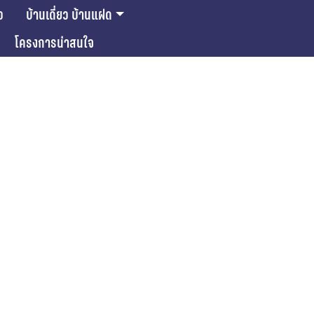
ว
บ้านเดี่ยว บ้านแฝด
โครงการน่าสนใจ
ase