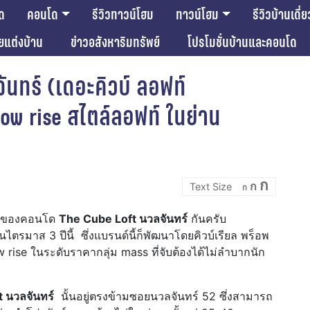
ด
คอนโด
รีวิวทาวน์โฮม
ทาวน์โฮม
รีวิวบ้านเดี่ย
ียแต่งบ้าน
ข่าวอสังหาริมทรัพย์
โปรโมชั่นบ้านและคอนโด
ันทร์ (เดอะคิวบ์ ลอฟท์
ow rise สไตล์ลอฟท์ ในย่าน
Incre
Reset
Decrease
ก
ก
font
ก
font
font
size.
size.
size.
ต้นของคอนโด
The Cube Loft นวลจันทร์
กันครับ
นไตรมาส 3 ปีนี้ ซึ่งแบรนด์นี้ก็พัฒนาโดยคิวบ์เรียล พร็อพ
w rise ในระดับราคากลุ่ม mass ที่จับต้องได้ไม่ลำบากนัก
 นวลจันทร์
นั้นอยู่ตรงข้ามซอยนวลจันทร์ 52 ซึ่งสามารถ