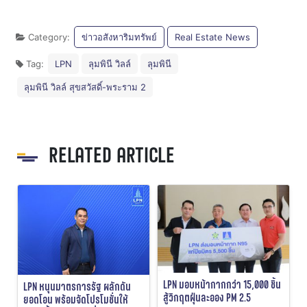
Category:
ข่าวอสังหาริมทรัพย์
Real Estate News
Tag:
LPN
ลุมพินี วิลล์
ลุมพินี
ลุมพินี วิลล์ สุขสวัสดิ์-พระราม 2
RELATED ARTICLE
LPN มอบหน้ากากกว่า 15,000 ชิ้น
LPN หนุนมาตรการรัฐ ผลักดัน
สู้วิกฤตฝุ่นละออง PM 2.5
ยอดโอน พร้อมจัดโปรโมชั่นให้