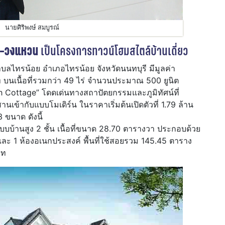
นายศิริพงษ์ สมบูรณ์
ษ์-วงแหวน
เป็นโครงการทาวน์โฮมสไตล์บ้านเดี่ยว
ตำบลไทรน้อย อำเภอไทรน้อย จังหวัดนนทบุรี มีมูลค่า
นเนื้อที่รวมกว่า 49 ไร่ จำนวนประมาณ 500 ยูนิต
sh Cottage” โดดเด่นทางสถาปัตยกรรมและภูมิทัศน์ที่
้ากับแบบโมเดิร์น ในราคาเริ่มต้นเปิดตัวที่ 1.79 ล้าน
 ขนาด ดังนี้
บบ้านสูง 2 ชั้น เนื้อที่ขนาด 28.70 ตารางวา ประกอบด้วย
และ 1 ห้องอเนกประสงค์ พื้นที่ใช้สอยรวม 145.45 ตาราง
าท