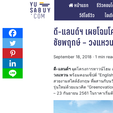
หน้าแรก
รีวิวคอนโ
วีดีโอรีวิว
ไอเด
ดี-แลนด์ฯ เผยโฉมโค
ชัยพฤกษ์ – วงแหว
September 18, 2018
· 1 min rea
ดี-แลนด์ฯ
ผุดโครงการทาวน์โฮม สไ
วงแหวน
พร้อมคอนเซ็ปต์ “English
สวยงามสไตล์อังกฤษ ที่ผสานกับนว
รุ่นใหม่ด้วยแนวคิด “Greenovatio
– 23 กันยายน 2561 ในราคาเริ่มต้