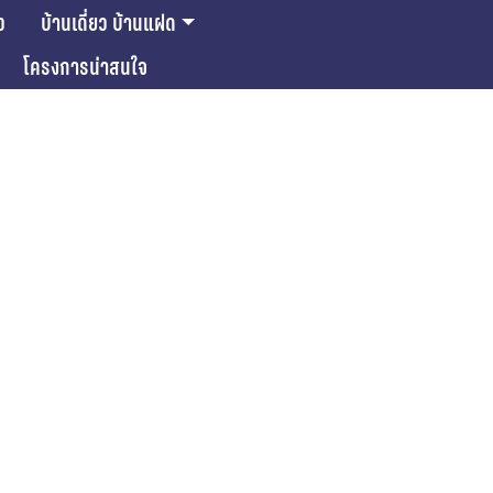
ว
บ้านเดี่ยว บ้านแฝด
โครงการน่าสนใจ
ase