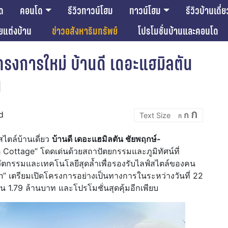
ด
คอนโด
รีวิวทาวน์โฮม
ทาวน์โฮม
รีวิวบ้านเดี่ย
ียแต่งบ้าน
ข่าวอสังหาริมทรัพย์
โปรโมชั่นบ้านและคอนโด
รงการใหม่ บ้านดี เดอะแฮมิลตัน
น
Incre
Reset
Decrease
ก
d
ก
font
ก
font
font
size.
size.
size.
ตล์บ้านเดี่ยว
บ้านดี เดอะแฮมิลตัน ชัยพฤกษ์-
 Cottage” โดดเด่นด้วยสถาปัตยกรรมและภูมิทัศน์ที่
ัตกรรมและเทคโนโลยีสุดล้ำเพื่อรองรับไลฟ์สไตล์ของคน
n” เตรียมเปิดโครงการอย่างเป็นทางการในระหว่างวันที่ 22
น 1.79 ล้านบาท และโปรโมชั่นสุดคุ้มอีกเพียบ