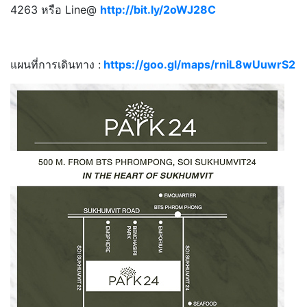
4263 หรือ Line@
http://bit.ly/2oWJ28C
แผนที่การเดินทาง :
https://goo.gl/maps/rniL8wUuwrS2