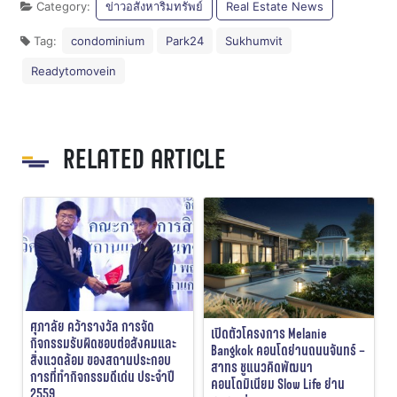
Category:
ข่าวอสังหาริมทรัพย์
Real Estate News
Tag:
condominium
Park24
Sukhumvit
Readytomovein
RELATED ARTICLE
ศุภาลัย คว้ารางวัล การจัด
เปิดตัวโครงการ Melanie
กิจกรรมรับผิดชอบต่อสังคมและ
Bangkok คอนโดย่านถนนจันทร์ –
สิ่งแวดล้อม ของสถานประกอบ
สาทร ชูแนวคิดพัฒนา
การที่ทำกิจกรรมดีเด่น ประจำปี
คอนโดมิเนียม Slow Life ย่าน
2559