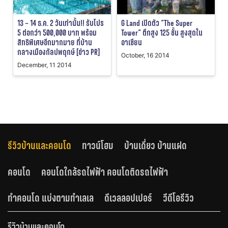
13 – 14 ธ.ค. 2 วันเท่านั้น!! รับโปร
G Land เปิดตัว “The Super
5 ต่อกว่า 500,000 บาท พร้อม
Tower” ตึกสูง 125 ชั้น สูงสุดใน
สิทธิพิเศษอีกมากมาย ที่บ้าน
อาเซียน
กลางเมืองกัลปพฤกษ์ [ข่าว PR]
October, 16 2014
December, 11 2014
รีวิวบ้านและคอนโด
ทาวน์โฮม
บ้านเดี่ยว บ้านแฝด
คอนโด
คอนโดใกล้รถไฟฟ้า คอนโดติดรถไฟฟ้า
ทำคอนโด แบ่งตามทำเลเล
ดีเวลลอปเปอร์
วีดีโอรีวิว
รีวิวบ้านและคอนโด