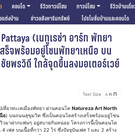
ด
คอนโด
รีวิวทาวน์โฮม
ทาวน์โฮม
รีวิวบ้านเดี่ย
ียแต่งบ้าน
ข่าวอสังหาริมทรัพย์
โปรโมชั่นบ้านและคอนโด
Pattaya (เนทูเรซ่า อาร์ท พัทยา
สร็จพร้อมอยู่โซนพัทยาเหนือ บน
ยพรวิถี ใกล้จุดขึ้นลงมอเตอร์เวย์
Incre
Reset
Decrease
ก
d
ก
font
ก
font
font
size.
size.
size.
 ไปเที่ยวทะเลเมืองพัทยา ผ่านคอนโด
Natureza Art North
นือ
) บนถนนสุขุมวิท ซึ่งเป็นคอนโดสร้างเสร็จพร้อมอยู่โซน
ีวิวมาฝากแฟนๆ อยู่สบายกันหน่อย โครงการนี้เป็นคอนโด
 เฟส บนเนื้อที่กว่า 22 ไร่ ซึ่งปัจจุบันเฟส 1 และ 2 สร้าง