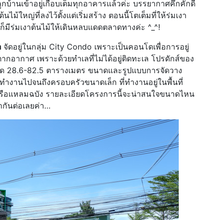
ลูกบ้านเข้าอยู่เกือบเต็มทุกอาคารแล้วค่ะ บรรยากาศคึกคักดี
ม้ใหญ่ที่ลงไว้ตั้งแต่เริ่มสร้าง ตอนนี้โตเต็มที่ให้ร่มเงา
่ยงก็มีร่มเงาต้นไม้ให้เดินหลบแดดตลาดทางค่ะ ^_^!
อ
จัดอยู่ในกลุ่ม City Condo เพราะเป็นคอนโดเพื่อการอยู่
ตากอากาศ เพราะด้วยทำเลที่ไม่ได้อยู่ติดทะเล โปรดักส์ของ
 ขนาด 28.6-82.5 ตารางเมตร ขนาดและรูปแบบการจัดวาง
ำงานไปจนถึงครอบครัวขนาดเล็ก ที่ทำงานอยู่ในพื้นที่
่าเรือแหลมฉบัง รายละเอียดโครงการนี้จะน่าสนใจขนาดไหน
ากันต่อเลยค่า…