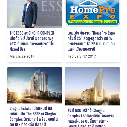
THE ESSE at SINGHA COMPLEX
โฮมโปร จัดงาน “HomePro Expo
เปิดตัว 3 สัปดาห์ ยอดจองทะลุ
ครั้งที่ 25” ลดสูงสุดกว่า 80 %
70% กับเทรนด์การอยู่อาศัยใน
ระหว่างวันที่ 17-26 มี.ค. นี้ ณ อิม
Mixed Use
แพค เมืองทองธานี
March, 29 2017
February, 17 2017
Singha Estate เปิดแผนปี 60
สิงห์ คอมเพล็กซ์ (Singha
เตรียมเปิด The ESSE at Singha
Complex) รายละเอียดโครงการ
Complex ไตรมาส 1 พร้อมคอนโด
mixed-use บนสี่แยกอโศก-
ติด BTS ทองหล่อ ปลายปี
เพชรบุรี จาก สิงห์ เอสเตท