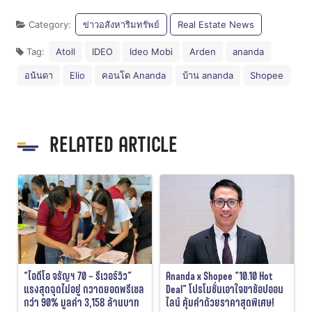
Category:
ข่าวอสังหาริมทรัพย์
Real Estate News
Tag:
Atoll
IDEO
Ideo Mobi
Arden
ananda
อนันดา
Elio
คอนโด Ananda
บ้าน ananda
Shopee
RELATED ARTICLE
“ไอดีโอ จรัญฯ 70 – รีเวอร์วิว”
Ananda x Shopee “10.10 Hot
แรงสุดฉุดไม่อยู่ กวาดยอดพรีเซล
Deal” โปรโมชั่นเอาใจขาช้อปออน
กว่า 90% มูลค่า 3,158 ล้านบาท
ไลน์ คุ้มค่าด้วยราคาสุดพิเศษ!