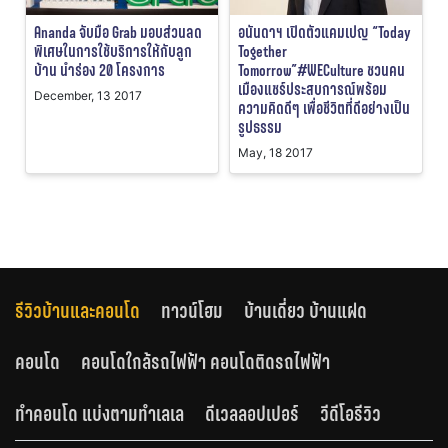
Ananda จับมือ Grab มอบส่วนลด
อนันดาฯ เปิดตัวแคมเปญ “Today
พิเศษในการใช้บริการให้กับลูก
Together
บ้าน นำร่อง 20 โครงการ
Tomorrow”#WECulture ชวนคน
เมืองแชร์ประสบการณ์พร้อม
December, 13 2017
ความคิดดีๆ เพื่อชีวิตที่ดีอย่างเป็น
รูปธรรม
May, 18 2017
รีวิวบ้านและคอนโด
ทาวน์โฮม
บ้านเดี่ยว บ้านแฝด
คอนโด
คอนโดใกล้รถไฟฟ้า คอนโดติดรถไฟฟ้า
ทำคอนโด แบ่งตามทำเลเล
ดีเวลลอปเปอร์
วีดีโอรีวิว