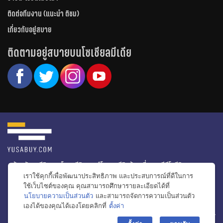
ติดต่อทีมงาน (แนะนำ ติชม)
เกี่ยวกับอยู่สบาย
ติดตามอยู่สบายบนโซเชียลมีเดีย
หน้าหลัก
รีวิวคอนโด
รีวิวทาวน์โฮม
รีวิวบ้านเดี่ยว
วีดีโอรีวิว
เราใช้คุกกี้เพื่อพัฒนาประสิทธิภาพ และประสบการณ์ที่ดีในการ
ไอเดียแต่งบ้าน
ข่าวอสังหาริมทรัพย์
โปรโมชั่นบ้านและคอนโด
ใช้เว็บไซต์ของคุณ คุณสามารถศึกษารายละเอียดได้ที่
นโยบายความเป็นส่วนตัว
และสามารถจัดการความเป็นส่วนตัว
โครงการน่าสนใจ
เองได้ของคุณได้เองโดยคลิกที่
ตั้งค่า
bac
© สงวนลิขสิทธิ์ 2556-2564