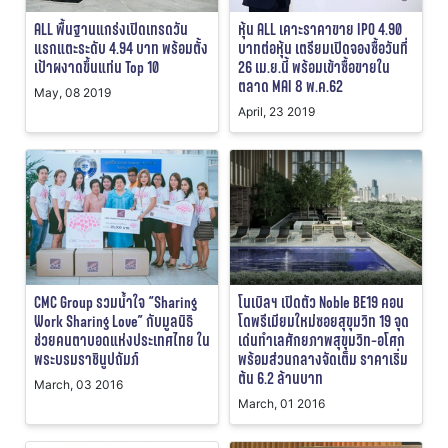
ALL พื้นฐานแกร่งเปิดเทรดวัน
หุ้น ALL เคาะราคาขาย IPO 4.90
แรกแตะระดับ 4.94 บาท พร้อมตั้ง
บาทต่อหุ้น เตรียมเปิดจองซื้อวันที่
เป้าผงาดขึ้นแท่น Top 10
26 เม.ย.นี้ พร้อมเข้าซื้อขายใน
ตลาด MAI 8 พ.ค.62
May, 08 2019
April, 23 2019
CMC Group รวมน้ำใจ “Sharing
โนเบิลฯ เปิดตัว Noble BE19 คอน
Work Sharing Love” กับมูลนิธิ
โดพรีเมียมใหม่ซอยสุขุมวิท 19 จุด
ช่วยคนตาบอดแห่งประเทศไทย ใน
เด่นทำเลศักยภาพสุขุมวิท-อโศก
พระบรมราชินูปถัมภ์
พร้อมส่วนกลางจัดเต็ม ราคาเริ่ม
ต้น 6.2 ล้านบาท
March, 03 2016
March, 01 2016