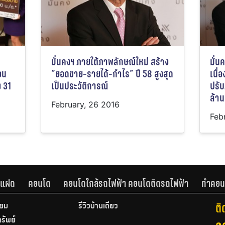
มั่นคงฯ ภายใต้ภาพลักษณ์ใหม่ สร้าง
มั่
อน
“ยอดขาย-รายได้-กำไร” ปี 58 สูงสุด
เนื่
ง 31
เป็นประวัติการณ์
ปรับ
ล้า
February, 26 2016
Feb
านแฝด
คอนโด
คอนโดใกล้รถไฟฟ้า คอนโดติดรถไฟฟ้า
ทำคอน
ติ
ียม
รีวิวบ้านเดี่ยว
ทรัพย์