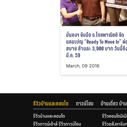
มั่นคงฯ จับมือ ธ.ไทยพาณิชย์ จัด
แคมเปญ “Ready To Move In” ผ่
สบาย ล้านละ 3,900 บาท วันนี้ถึ
มี.ค. 59
March, 09 2016
รีวิวบ้านและคอนโด
ทาวน์โฮม
บ้านเดี่ยว บ้
รีวิวบ้านและคอนโด
รีวิวคอนโดมิเน
รีวิวทาวน์เฮ้าส์ รีวิวทาวน์โฮม
รีวิวอสังหาริม