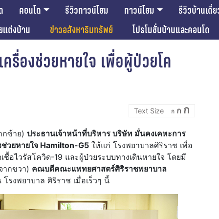
ด
คอนโด
รีวิวทาวน์โฮม
ทาวน์โฮม
รีวิวบ้านเดี่ย
ียแต่งบ้าน
ข่าวอสังหาริมทรัพย์
โปรโมชั่นบ้านและคอนโด
รื่องช่วยหายใจ เพื่อผู้ป่วยโค
Incre
Reset
Decrease
ก
ก
font
ก
font
font
size.
size.
size.
จากซ้าย)
ประธานเจ้าหน้าที่บริหาร บริษัท มั่นคงเคหะการ
องช่วยหายใจ
Hamilton-G5
ให้แก่ โรงพยาบาลศิริราช เพื่อ
ดเชื้อไวรัสโควิด-19 และผู้ป่วยระบบทางเดินหายใจ โดยมี
3 จากขวา)
คณบดีคณะแพทยศาสตร์ศิริราชพยาบาล
 โรงพยาบาล ศิริราช เมื่อเร็วๆ นี้