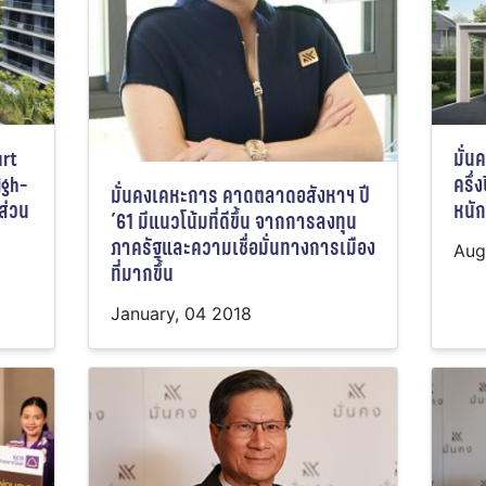
urt
มั่
igh-
ครึ่
มั่นคงเคหะการ คาดตลาดอสังหาฯ ปี
งส่วน
หนั
’61 มีแนวโน้มที่ดีขึ้น จากการลงทุน
ภาครัฐและความเชื่อมั่นทางการเมือง
Aug
ที่มากขึ้น
January, 04 2018