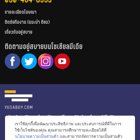
รายละเอียดโฆษณา
ติดต่อทีมงาน (แนะนำ ติชม)
เกี่ยวกับอยู่สบาย
ติดตามอยู่สบายบนโซเชียลมีเดีย
หน้าหลัก
รีวิวคอนโด
รีวิวทาวน์โฮม
รีวิวบ้านเดี่ยว
วีดีโอรีวิว
เราใช้คุกกี้เพื่อพัฒนาประสิทธิภาพ และประสบการณ์ที่ดีในการ
ไอเดียแต่งบ้าน
ข่าวอสังหาริมทรัพย์
โปรโมชั่นบ้านและคอนโด
ใช้เว็บไซต์ของคุณ คุณสามารถศึกษารายละเอียดได้ที่
นโยบายความเป็นส่วนตัว
และสามารถจัดการความเป็นส่วนตัว
โครงการน่าสนใจ