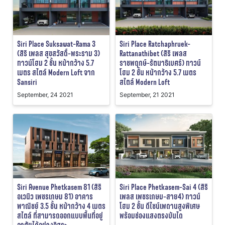
Siri Place Suksawat-Rama 3
Siri Place Ratchaphruek-
(สิริ เพลส สุขสวัสดิ์-พระราม 3)
Rattanathibet (สิริ เพลส
ทาวน์โฮม 2 ชั้น หน้ากว้าง 5.7
ราชพฤกษ์-รัตนาธิเบศร์) ทาวน์
เมตร สไตล์ Modern Loft จาก
โฮม 2 ชั้น หน้ากว้าง 5.7 เมตร
Sansiri
สไตล์ Modern Loft
September, 24 2021
September, 21 2021
Siri Avenue Phetkasem 81 (สิริ
Siri Place Phetkasem-Sai 4 (สิริ
อเวนิว เพชรเกษม 81) อาคาร
เพลส เพชรเกษม-สาย4) ทาวน์
พาณิชย์ 3.5 ชั้น หน้ากว้าง 4 เมตร
โฮม 2 ชั้น ดีไซน์เพดานสูงพิเศษ
สไตล์ ที่สามารถออกแบบพื้นที่อยู่
พร้อมช่องแสงตรงบันได