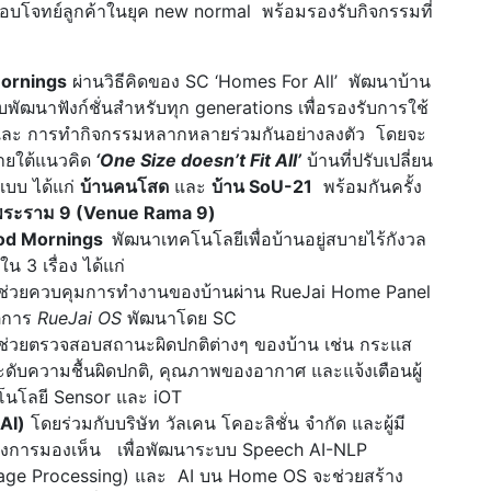
อตอบโจทย์ลูกค้าในยุค new normal พร้อมรองรับกิจกรรมที่
ornings
ผ่านวิธีคิดของ SC ‘Homes For All’ พัฒนาบ้าน
พัฒนาฟังก์ชั่นสำหรับทุก generations เพื่อรองรับการใช้
ึ้น และ การทำกิจกรรมหลากหลายร่วมกันอย่างลงตัว โดยจะ
ษภายใต้แนวคิด
‘One Size doesn’t Fit All’
บ้านที่ปรับเปลี่ยน
แบบ ได้แก่
บ้านคนโสด
และ
บ้าน SoU-21
พร้อมกันครั้ง
 พระราม 9 (Venue Rama 9)
ood Mornings
พัฒนาเทคโนโลยีเพื่อบ้านอยู่สบายไร้กังวล
น 3 เรื่อง ได้แก่
่วยควบคุมการทำงานของบ้านผ่าน RueJai Home Panel
ติการ
RueJai OS
พัฒนาโดย SC
ช่วยตรวจสอบสถานะผิดปกติต่างๆ ของบ้าน เช่น กระแส
ะดับความชื้นผิดปกติ, คุณภาพของอากาศ และแจ้งเตือนผู้
คโนโลยี Sensor และ iOT
AI)
โดยร่วมกับบริษัท วัลเคน โคอะลิชั่น จํากัด และผู้มี
งการมองเห็น เพื่อพัฒนาระบบ Speech AI-NLP
age Processing) และ AI บน Home OS จะช่วยสร้าง