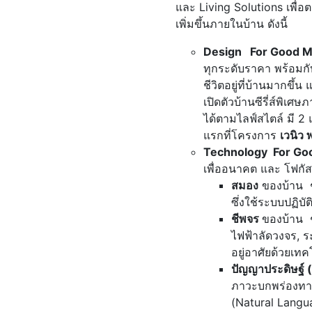
และ Living Solutions เพื่
เพิ่มขึ้นภายในบ้าน ดังนี้
Design For Good M
ทุกระดับราคา พร้อมกับ
ชีวิตอยู่ที่บ้านมากข
เปิดตัวบ้านซีรี่ส์พิเศ
ได้ตามไลฟ์สไตล์ มี 2 
แรกที่โครงการ
เวนิว
Technology For G
เพื่ออนาคต และ โฟกัสใ
สมอง
ของบ้าน ช
ซึ่งใช้ระบบปฏิบั
ชีพจร
ของบ้าน 
ไฟฟ้าลัดวงจร, ร
อยู่อาศัยด้วยเท
ปัญญาประดิษฐ์ (
ภาวะบกพร่องทา
(Natural Langu