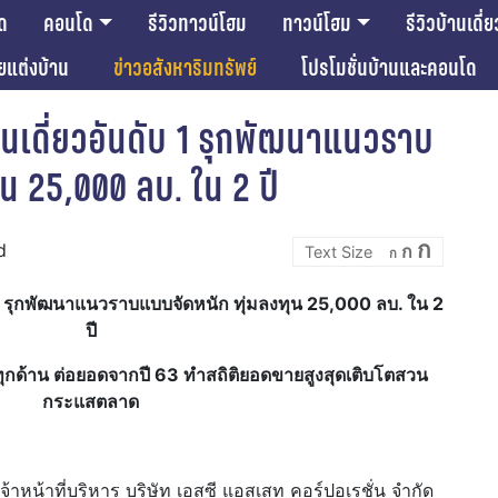
ด
คอนโด
รีวิวทาวน์โฮม
ทาวน์โฮม
รีวิวบ้านเดี่ย
ียแต่งบ้าน
ข่าวอสังหาริมทรัพย์
โปรโมชั่นบ้านและคอนโด
้านเดี่ยวอันดับ 1 รุกพัฒนาแนวราบ
ุน 25,000 ลบ. ใน 2 ปี
Incre
Reset
Decrease
ก
d
ก
font
ก
font
font
size.
size.
size.
ับ 1 รุกพัฒนาแนวราบแบบจัดหนัก ทุ่มลงทุน 25,000 ลบ. ใน 2
ปี
ุกด้าน ต่อยอดจากปี
63 ทำสถิติยอดขายสูงสุดเติบโตสวน
กระแสตลาด
าหน้าที่บริหาร บริษัท เอสซี แอสเสท คอร์ปอเรชั่น จำกัด