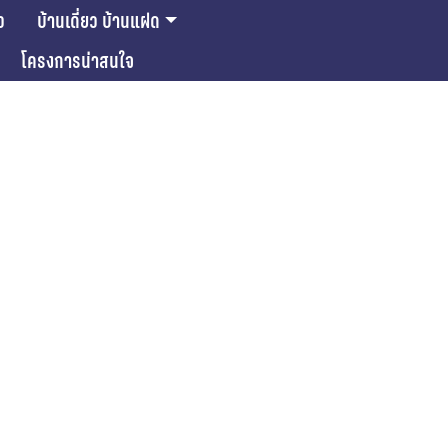
ว
บ้านเดี่ยว บ้านแฝด
โครงการน่าสนใจ
ase