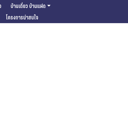
ว
บ้านเดี่ยว บ้านแฝด
โครงการน่าสนใจ
ase