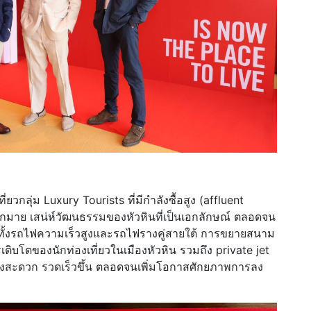
่ยวกลุ่ม Luxury Tourists ที่มีกำลังซื้อสูง (affluent
กมาย เสน่ห์วัฒนธรรมของหัวหินที่เป็นเอกลักษณ์ ตลอดจน
งรถไฟความเร็วสูงและรถไฟรางคู่สายใต้ การขยายสนาม
เติบโตของนักท่องเที่ยวในเมืองหัวหิน รวมถึง private jet
ย่างสะดวก รวดเร็วขึ้น ตลอดจนเพิ่มโอกาสศักยภาพการลง