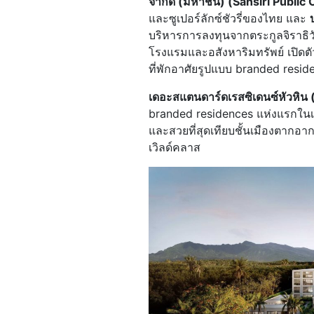
จำกัด (มหาชน) (Sansiri Public
และซูเปอร์ลักซ์ชัวรี่ของไทย และ
บริหารการลงทุนจากตระกูลจิราธิวัฒ
โรงแรมและอสังหาริมทรัพย์ เปิด
ที่พักอาศัยรูปแบบ branded resid
เดอะสแตนดาร์ดเรสซิเดนซ์หัวหิน
branded residences แห่งแรกในเอ
และสวยที่สุดเทียบชั้นเมืองตากอา
เวิลด์คลาส