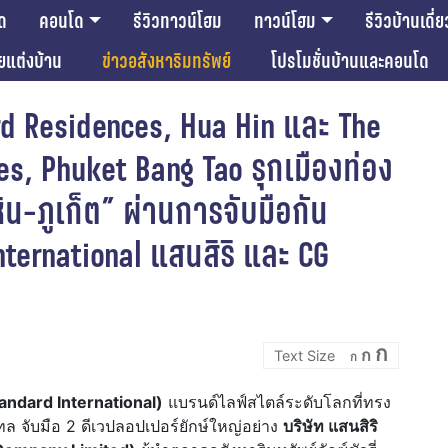
ด
คอนโด
รีวิวทาวน์โฮม
ทาวน์โฮม
รีวิวบ้านเดี่ย
ียแต่งบ้าน
ข่าวอสังหาริมทรัพย์
โปรโมชั่นบ้านและคอนโด
rd Residences, Hua Hin และ The
s, Phuket Bang Tao รุกเมืองท่อง
หิน-ภูเก็ต” ผ่านการจับมือกัน
nternational แสนสิริ และ CG
Incre
Reset
Decrease
ก
ก
font
ก
font
font
size.
size.
size.
tandard International)
แบรนด์ไลฟ์สไตล์ระดับโลกที่ทรง
เทล จับมือ 2 ดีเวปลอปเปอร์ยักษ์ใหญ่อย่าง
บริษัท แสนสิริ