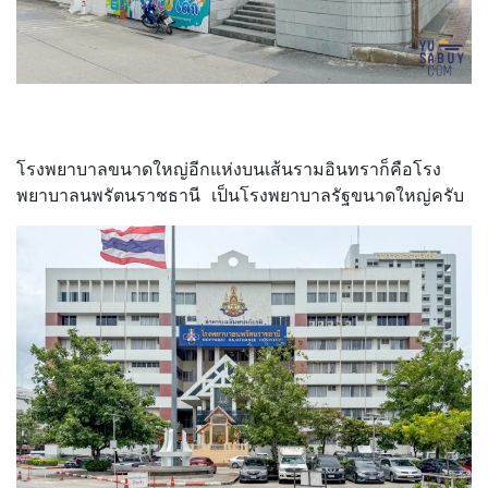
โรงพยาบาลขนาดใหญ่อีกแห่งบนเส้นรามอินทราก็คือโรง
พยาบาลนพรัตนราชธานี เป็นโรงพยาบาลรัฐขนาดใหญ่ครับ