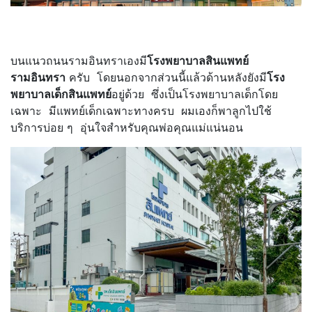
บนแนวถนนรามอินทราเองมี
โรงพยาบาลสินแพทย์
รามอินทรา
ครับ โดยนอกจากส่วนนี้แล้วด้านหลังยังมี
โรง
พยาบาลเด็กสินแพทย์
อยู่ด้วย ซึ่งเป็นโรงพยาบาลเด็กโดย
เฉพาะ มีแพทย์เด็กเฉพาะทางครบ ผมเองก็พาลูกไปใช้
บริการบ่อย ๆ อุ่นใจสำหรับคุณพ่อคุณแม่แน่นอน