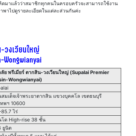
แต่คิดมาแล้วว่าสมาชิกทุกคนในครอบครัวจะสามารถใช้งาน
ยวเราพาไปดูรายละเอียดในแต่ละส่วนกันค่ะ
ิน-วงเวียนใหญ่
in-Wongwianyai
าลัย พรีเมียร์ ตากสิน-วงเวียนใหญ่ (Supalai Premier
sin-Wongwianyai)
alai
สมเด็จเจ้าพระยาตากสิน แขวงบุคคโล เขตธนบุรี
งเทพฯ 10600
85.7 ไร่
ด High-rise 38 ชั้น
ยูนิต