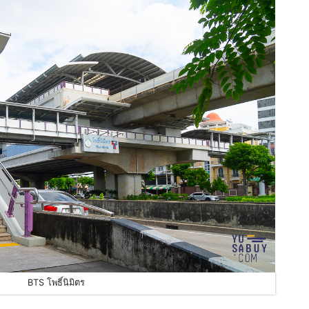
BTS โพธิ์นิมิตร