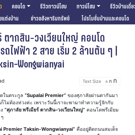
ด
คอนโด
รีวิวทาวน์โฮม
ทาวน์โฮม
รีวิวบ้านเดี่ย
ียแต่งบ้าน
ข่าวอสังหาริมทรัพย์
โปรโมชั่นบ้านและคอนโด
ียร์ ตากสิน-วงเวียนใหญ่ คอนโด
รถไฟฟ้า 2 สาย เริ่ม 2 ล้านต้น ๆ |
aksin-Wongwianyai
Incre
Reset
Decrease
ก
ad
ก
font
ก
font
font
size.
size.
size.
นโดในตระกูล
“Supalai Premier”
ของศุภาลัยผ่านตากันมา
ินก็ไม่ต้องห่วงค่ะ เพราะวันนี้เราจะพามาทำความรู้จักกับ
าง
“ศุภาลัย พรีเมียร์ ตากสิน–วงเวียนใหญ่”
คอนโดพรีเมียม
 ๆ
ai Premier Taksin-Wongwianyai”
คืออยู่ติดถนนสมเด็จ