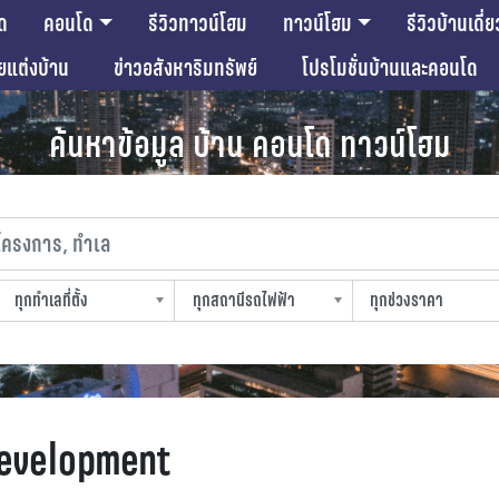
ด
คอนโด
รีวิวทาวน์โฮม
ทาวน์โฮม
รีวิวบ้านเดี่ย
ียแต่งบ้าน
ข่าวอสังหาริมทรัพย์
โปรโมชั่นบ้านและคอนโด
ค้นหาข้อมูล บ้าน คอนโด ทาวน์โฮม
งการ, ทำเล
ทุกทำเลที่ตั้ง
ทุกสถานีรถไฟฟ้า
ทุกช่วงราคา
slocation
strain-station
sprice
evelopment