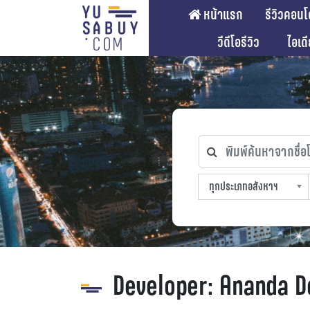
หน้าแรก
รีวิวคอนโ
วีดีโอรีวิว
ไอเด
พิมพ์ค้นหาจากชื่อโคร
ทุกประเภทอสังหาฯ
ทุกทำเลที่ตั้ง
ทุกสถานีรถไฟฟ้า
ทุกช่วงราคา
ทุกประเภทอสังหาฯ
sproperty
Developer:
Ananda D