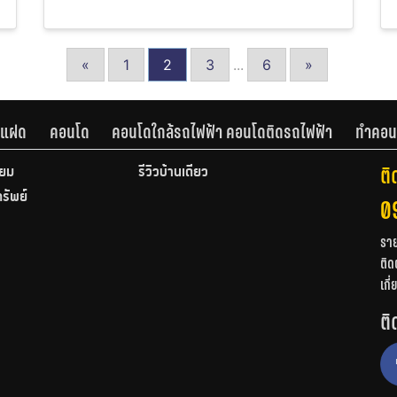
«
1
2
3
...
6
»
านแฝด
คอนโด
คอนโดใกล้รถไฟฟ้า คอนโดติดรถไฟฟ้า
ทำคอน
ติ
ียม
รีวิวบ้านเดี่ยว
ทรัพย์
0
รา
ติด
เกี
ติ