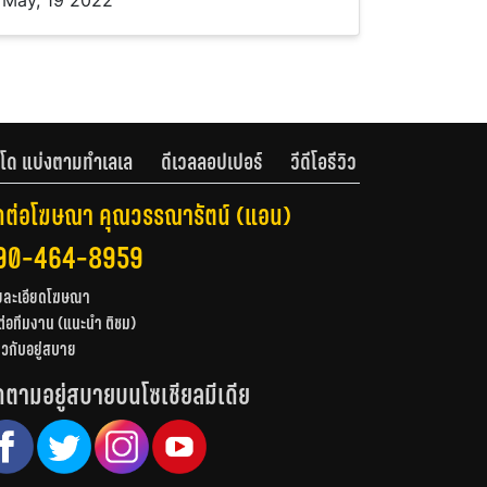
May, 19 2022
โด แบ่งตามทำเลเล
ดีเวลลอปเปอร์
วีดีโอรีวิว
ดต่อโฆษณา คุณวรรณารัตน์ (แอน)
90-464-8959
ยละเอียดโฆษณา
ต่อทีมงาน (แนะนำ ติชม)
่ยวกับอยู่สบาย
ดตามอยู่สบายบนโซเชียลมีเดีย