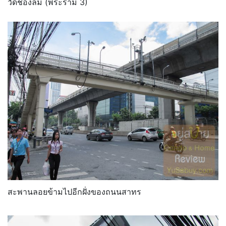
วัดช่องลม (พระราม 3)
สะพานลอยข้ามไปอีกฝั่งของถนนสาทร