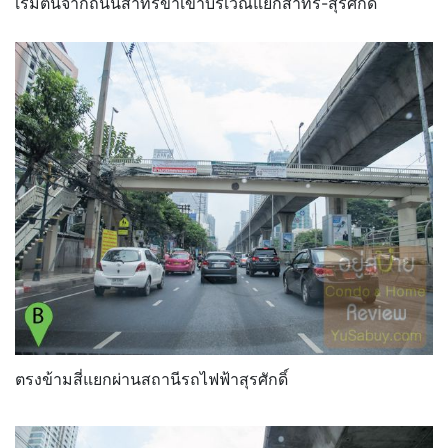
เริ่มต้นจากถนนสาทรขาเข้าบริเวณแยกสาทร-สุรศักดิ์
ตรงข้ามสี่แยกผ่านสถานีรถไฟฟ้าสุรศักดิ์