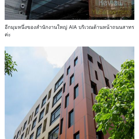
อีกมุมหนึ่งของสำนักงานใหญ่ AIA บริเวณด้านหน้าถนนสาทร
ค่ะ