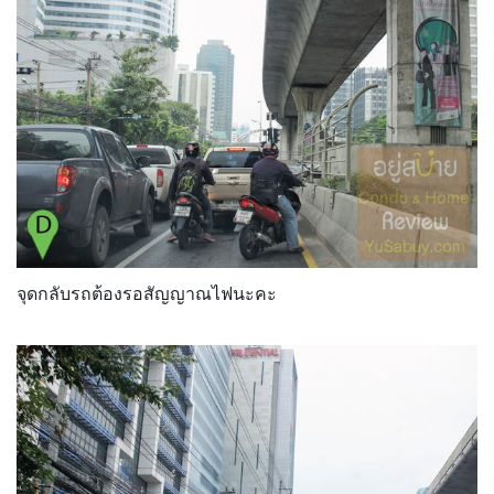
จุดกลับรถต้องรอสัญญาณไฟนะคะ