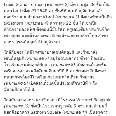
Louis Grand Terrace
(หมายเลข 2)
มีความสูง 28 ชั้น เป็น
คอนโดเก่าตั้งแต่ปี 2549 ค่ะ พื้นที่หัวมุมที่อยู่ติดกันกำลัง
ก่อสร้าง AIA สำนักงานใหญ่
(หมายเลข 3)
ฝั่งตรงข้ามเป็นตึก
@Sathorn
(หมายเลข 4)
ความสูง 22 ชั้น ให้เช่าเป็น
สำนักงานออฟฟิศ ซึ่งตอนนี้มีบริษัท พรูเด็นเชียล ประกันชีวิต
เช่าอยู่ค่ะ และด้านล่างของตึกจะมีธนาคารกสิกรไทย สาขา
สาทร (เซนต์หลุยส์ 3) อยู่ด้วยค่ะ
ใกล้กับคอนโดมีโรงพยาบาลเซนต์หลุยส์ และวิทยาลัย
เซนต์หลุยส์
(หมายเลข 7)
อยู่ริมถนนสาทร ข้างๆ ก็จะเป็น
โรงเรียนเซนต์หลุยส์ศึกษา
(หมายเลข 8)
เปิดสอนตั้งแต่ชั้น
เตรียมอนุบาลจนถึงมัธยมศึกษาปีที่ 6 ค่ะ ข้ามมาอีกฝั่งของ
ถนนสาทรก็ยังมีโรงเรียนกรุงเทพคริสเตียน วิทยาลัย
(หมายเลข 9)
เปิดสอนตั้งแต่ชั้นประถมศึกษาปีที่ 1 ถึง
มัธยมศึกษาปีที่ 6
ใกล้กับแยกสาทร-นราธิวาสจะมีโรงแรม W Hotel Bangkok
(หมายเลข 10)
ซึ่งเป็นโรงแรมหรูระดับ 5 ดาว และหัวมุมสี่
แยกคืออาคาร Sathorn Square
(หมายเลข 11)
เป็นอาคาร