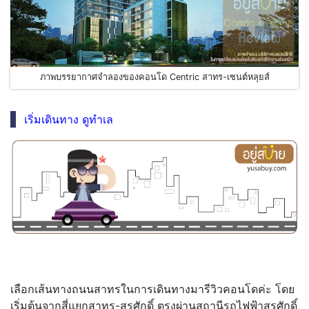
ภาพบรรยากาศจำลองของคอนโด Centric สาทร-เซนต์หลุยส์
เริ่มเดินทาง ดูทำเล
เลือกเส้นทางถนนสาทรในการเดินทางมารีวิวคอนโดค่ะ โดย
เริ่มต้นจากสี่แยกสาทร-สุรศักดิ์ ตรงผ่านสถานีรถไฟฟ้าสุรศักดิ์