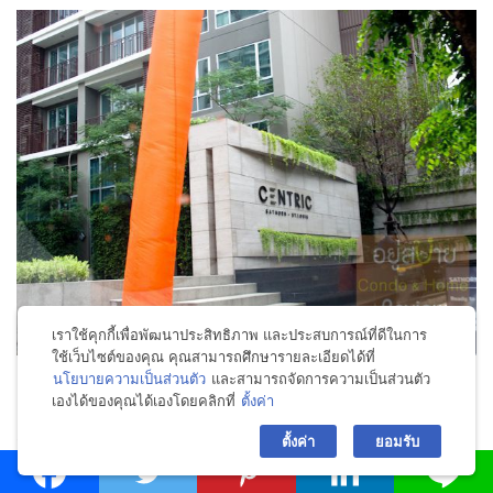
เราใช้คุกกี้เพื่อพัฒนาประสิทธิภาพ และประสบการณ์ที่ดีในการ
ใช้เว็บไซต์ของคุณ คุณสามารถศึกษารายละเอียดได้ที่
นโยบายความเป็นส่วนตัว
และสามารถจัดการความเป็นส่วนตัว
เองได้ของคุณได้เองโดยคลิกที่
ตั้งค่า
bac
มีน้ำตกบริเวณด้านหน้าโครงการด้วยค่ะ เวลาเดินแล้วได้ยิน
ตั้งค่า
ยอมรับ
เสียงน้ำไหลรู้สึกร่มรื่นเป็นธรรมชาติดี