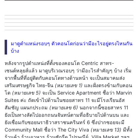
มาดูตำแหน่งรอบๆ ตัวคอนโดก่อนว่ามีอะไรอยู่ตรงไหนกัน
บ้าง
หลังจากรูปตำแหน่งที่ตั้งของคอนโด Centric สาทร-
เซนต์หลุยส์แล้ว มาดูบริเวณรอบๆ ว่ามีอะไรสำคัญๆ บ้าง เริ่ม
จากพื้นที่ที่อยู่ติดกับคอนโดทางด้านหน้า จะเป็นสมาคมส่ง
เสริมเศรษฐกิจ ไทย-จีน
(หมายเลข 1)
และฝั่งตรงข้ามกับคอน
โด
(หมายเลข 5)
จะเป็น Service Apartment ชื่อว่า Marvin
Suites ค่ะ ถัดเข้าไปด้านในซอยสาทร 11 จะมีโรงเรียนอัส
สัมชัญ แผนกประถม
(หมายเลข 6)
นอกจากนี้ซอยสาทร 11
ยังเป็นทางลัดไปออกถนนจันทน์ตามที่อธิบายไปด้านบน และ
ยังเชื่อมกับซอยนราธิวาสราชนครินทร์ 6 ซึ่งปากซอยจะมี
Community Mall ชื่อว่า The City Viva
(หมายเลข 13)
มีทั้ง
ร้านค้า ร้านอาหาร ร้านซักรีด ไปรษณีย์ Villa Market ฯลฯ