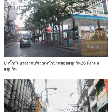
ปั้มน้ำมันบางจากบริเวณหน้าปากซอยสุขุมวิท26 ฝั่งถนน
สุขุมวิท