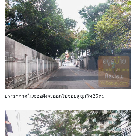
บรรยากาศในซอยฝั่งจะออกไปซอยสุขุมวิท26ค่ะ