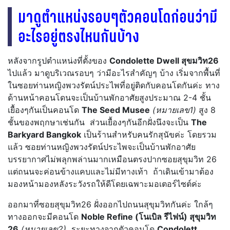
มาดูตำแหน่งรอบๆตัวคอนโดก่อนว่ามี
อะไรอยู่ตรงไหนกันบ้าง
หลังจากรูปตำแหน่งที่ตั้งของ
Condolette Dwell สุขมวิท26
ไปแล้ว มาดูบริเวณรอบๆ ว่ามีอะไรสำคัญๆ บ้าง เริ่มจากพื้นที่
ในซอยท่านหญิงพวงรัตน์ประไพที่อยู่ติดกับคอนโดกันค่ะ ทาง
ด้านหน้าคอนโดนจะเป็นบ้านพักอาศัยสูงประมาณ 2-4 ชั้น
เยื้องๆกันเป็นคอนโด
The Seed Musee
(หมายเลข1)
สูง 8
ชั้นของพฤกษาเช่นกัน ส่วนเยื้องๆกันอีกฝั่งนึงจะเป็น
The
Barkyard Bangkok
เป็นร้านสำหรับคนรักสุนัขค่ะ โดยรวม
แล้ว ซอยท่านหญิงพวงรัตน์ประไพจะเป็นบ้านพักอาศัย
บรรยากาศไม่พลุกพล่านมากเหมือนตรงปากซอยสุขุมวิท 26
แต่ถนนจะค่อนข้างแคบและไม่มีทางเท้า ถ้าเดินเข้ามาต้อง
มองหน้ามองหลังระวังรถให้ดีโดยเฉพาะมอเตอร์ไซต์ค่ะ
ออกมาที่ซอยสุขุมวิท26 ฝั่งออกไปถนนสุขุมวิทกันค่ะ ใกล้ๆ
ทางออกจะมีคอนโด
Noble Refine (โนเบิล รีไฟน์) สุขุมวิท
26
(หมายเลข2)
ระยะทางจากตัวคอนโด
Condolett