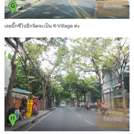
เลยบิ๊กซีไปอีกนิดจะเป็น K-Village ค่ะ