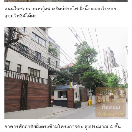
ถนนในซอยท่านหญิงพวงรัตน์ประไพ ฝั่งนี้จะออกไปซอย
สุขุมวิท34ได้ค่ะ
อาคารพักอาศัยฝั่งตรงข้ามโครงการค่ะ สูงประมาณ 4 ชั้น