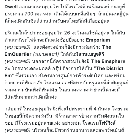
Dwell
ออกมาถนนสุขุมวิท ไปถึงรถไฟฟ้าพร้อมพงษ์ จะอยู่ที่
ประมาณ 700 เมตรค่ะ เดินได้แบบเหงื่อซึมๆ ถ้าเป็นคนญี่ปุ่น
นี่ก็คงเดินกันชิลล์ส่วนสำหรับคนไทยนี่ก็มีเมื่อยอยู่นะ
บริเวณใกล้ๆปากซอยสุขุมวิท 26 จะวินมอไซต์อยู่ค่ะ ใกล้กับ
ตัวสถานีรถไฟฟ้าจะมีแหล่งช๊อปปิ้งอย่าง
Emporium
(หมายเลข3)
และฝั่งตรงข้ามก็ยังมีการก่อสร้าง
The
EmQuartier
(หมายเลข4)
ใกล้กันมี
สวนเบญจสิริ
(หมายเลข5)
นอกจากนี้ถัดจากสวนไปยังมี
The Emspher
e
ค่ะ โดยทางเดอะมอลล์ กรุ๊ป ต้องการให้เป็น
“The District
Em”
ซึ่งรวมเอา 3โครงการศูนย์การค้าระดับโลก และพร้อม
ด้วยย่านที่พักอาศัย โรงแรม ออฟฟิศระดับหรูและที่สำคัญศูนย์
รวมความบันเทิงที่ทันสมัย ในอนาคตคาดว่าย่านนี้น่าจะมี
สีสันขึ้นมากกว่าเดิมอีีกค่ะ
กลับมาที่ในซอยสุขุมวิทฝั่งที่จะไปพระรามที่ 4 กันค่ะ โดยรวม
ในซอยนี้ก็มีความร่มรื่น มีร้านอาหารบ้างตามริมฝั่งถนนใน
ซอย มีโรงแรมอยู่หลายแห่ง อย่างเช่น
โรงแรมโฟร์วิงส์
(หมายเลข6)
บริเวณก็จะมีพวกร้านอาหารและอพาร์ทเม้นต์