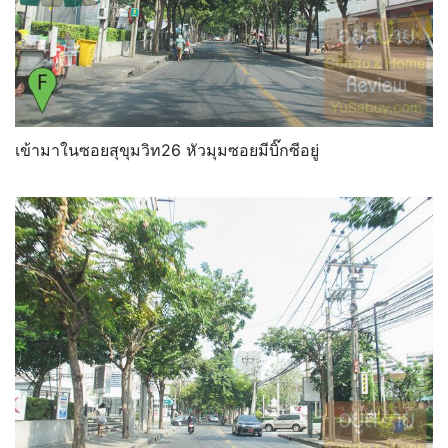
เข้ามาในซอยสุขุมวิท26 หัวมุมซอยมีบิ๊กซีอยู่