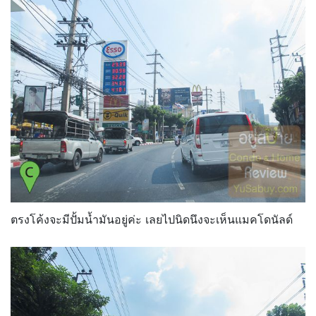
ตรงโค้งจะมีปั้มน้ำมันอยู่ค่ะ เลยไปนิดนึงจะเห็นแมคโดนัลด์