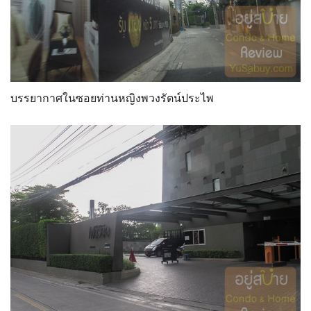
บรรยากาศในซอยท่านหญิงพวงรัตน์ประไพ