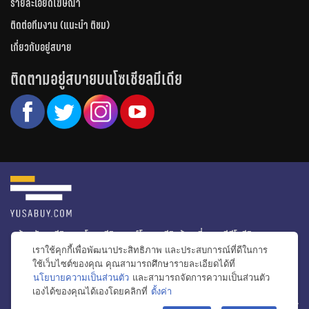
รายละเอียดโฆษณา
ติดต่อทีมงาน (แนะนำ ติชม)
เกี่ยวกับอยู่สบาย
ติดตามอยู่สบายบนโซเชียลมีเดีย
หน้าหลัก
รีวิวคอนโด
รีวิวทาวน์โฮม
รีวิวบ้านเดี่ยว
วีดีโอรีวิว
เราใช้คุกกี้เพื่อพัฒนาประสิทธิภาพ และประสบการณ์ที่ดีในการ
ไอเดียแต่งบ้าน
ข่าวอสังหาริมทรัพย์
โปรโมชั่นบ้านและคอนโด
ใช้เว็บไซต์ของคุณ คุณสามารถศึกษารายละเอียดได้ที่
นโยบายความเป็นส่วนตัว
และสามารถจัดการความเป็นส่วนตัว
โครงการน่าสนใจ
เองได้ของคุณได้เองโดยคลิกที่
ตั้งค่า
bac
© สงวนลิขสิทธิ์ 2556-2564