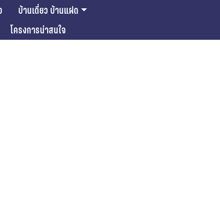
ว
บ้านเดี่ยว บ้านแฝด
โครงการน่าสนใจ
ase