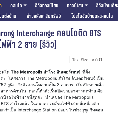
ด
คอนโด
รีวิวทาวน์โฮม
ทาวน์โฮม
รีวิวบ้านเดี่ย
ียแต่งบ้าน
ข่าวอสังหาริมทรัพย์
โปรโมชั่นบ้านและคอนโด
mrong Interchange คอนโดติด BTS
ฟฟ้า 2 สาย [รีวิว]
Incre
Reset
Decrease
ก
ก
font
ก
font
font
size.
size.
size.
มคอนโด
The Metropolis สำโรง อินเตอร์เชนจ์
ที่ตั้ง
ยค่ะ โครงการ The Metropolis สำโรง อินเตอร์เชนจ์ เป็น
752 ยูนิต จึงตัวคอนโดออกเป็น 3 อาคาร เริ่มเปิดขายเมื่อ
 อาคารด้านใน ตอนนี้กำลังเริ่มเปิดขายอาคารสุดท้าย คือ
้สถานีรถไฟฟ้ามากที่สุดค่ะ ทำเลของ The Metropolis
ี BTS สำโรงแล้ว ในอนาคตจะมีรถไฟฟ้าสายสีเหลืองอีก
เรียกว่าเป็น Interchange Station
ย่อยๆ ในช่วงสุขุมวิทตอน