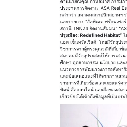
ด้านนายณคุณ กำนลมาศ กรรมกา
ประธานการจัดงาน ASA Real Est
กล่าวว่า สมาคมสถาปนิกสยามฯ ร่วมก
และรายการ “อัลทิเมท พร๊อพเพอร์ต
สถานี TNN24 จัดงานสัมมนา “AS
ปรุงเมือง: Redefined Habitat”
ใน
แอท เซ็นทรัลเวิลด์ โดยมีวัตถุปร
วิชาการจากผู้ทรงคุณวุฒิที่เกี่ยวข
สมาคมมีวัตถุประสงค์ให้การเสวน
ศึกษา อุตสาหกรรม นโยบาย และภา
แนวทางการพัฒนาวงการอสังหาริมทรั
และข้อเสนอแนะที่ได้จากการเสวนาค
ราชการที่เกี่ยวข้องและเผยแพร่ควา
พิมพ์ สื่อออนไลน์ และสื่อของสมา
เกี่ยวข้องได้เข้าถึงข้อมูลที่เป