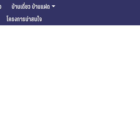
ว
บ้านเดี่ยว บ้านแฝด
โครงการน่าสนใจ
ase