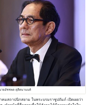
นายอัชชพล ดุสิตนานนท์
าคมสถาปนิกสยาม ในพระบรมราชูปถัมภ์ เปิดเผยว่า