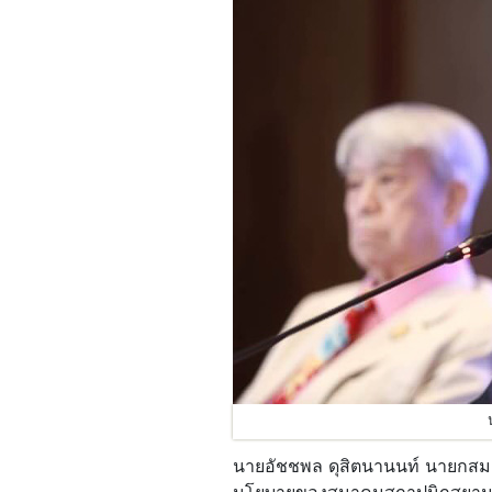
นายอัชชพล ดุสิตนานนท์ นายกสม