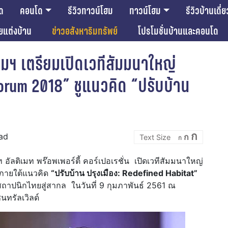
ด
คอนโด
รีวิวทาวน์โฮม
ทาวน์โฮม
รีวิวบ้านเดี่ย
ียแต่งบ้าน
ข่าวอสังหาริมทรัพย์
โปรโมชั่นบ้านและคอนโด
 เตรียมเปิดเวทีสัมมนาใหญ่
orum 2018” ชูแนวคิด “ปรับบ้าน
Incre
Reset
Decrease
ก
ead
ก
font
ก
font
font
size.
size.
size.
ัลติเมท พร๊อพเพอร์ตี้ คอร์เปอเรชั่น เปิดเวทีสัมมนาใหญ่
 ภายใต้แนวคิด
“ปรับบ้าน ปรุงเมือง: Redefined Habitat”
สถาปนิกไทยสู่สากล ในวันที่ 9 กุมภาพันธ์ 2561 ณ
นทรัลเวิลด์