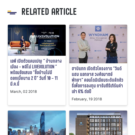
RELATED ARTICLE
เอพี เปิดตัวแคมเปญ “ บ้านกลาง
เมือง – พลีโน่ LIVEVOLUTION ”
ฮาบิแทท เปิดตัวโครงการ “วินด์
พร้อมข้อเสนอ “ซื้อบ้านไม่มี
แฮม แอทลาส วงศ์อมาตย์
ดอกเบี้ยนาน 2 ปี” วันที่ 10 – 11
พัทยา” คอนโดมิเนียมระดับลักชัว
มี.ค.นี้
รี่เพื่อการลงทุน การันตีรีเทิร์นค่า
เช่า 6% ต่อปี
March, 02 2018
February, 19 2018