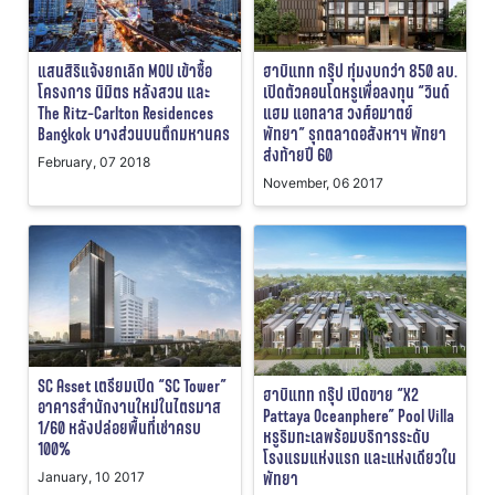
แสนสิริแจ้งยกเลิก MOU เข้าซื้อ
ฮาบิแทท กรุ๊ป ทุ่มงบกว่า 850 ลบ.
โครงการ นิมิตร หลังสวน และ
เปิดตัวคอนโดหรูเพื่อลงทุน “วินด์
The Ritz-Carlton Residences
แฮม แอทลาส วงศ์อมาตย์
Bangkok บางส่วนบนตึกมหานคร
พัทยา” รุกตลาดอสังหาฯ พัทยา
ส่งท้ายปี 60
February, 07 2018
November, 06 2017
SC Asset เตรียมเปิด “SC Tower”
ฮาบิแทท กรุ๊ป เปิดขาย “X2
อาคารสำนักงานใหม่ในไตรมาส
Pattaya Oceanphere” Pool Villa
1/60 หลังปล่อยพื้นที่เช่าครบ
หรูริมทะเลพร้อมบริการระดับ
100%
โรงแรมแห่งแรก และแห่งเดียวใน
พัทยา
January, 10 2017