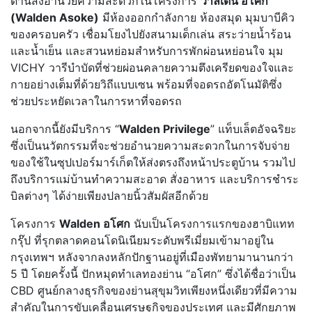
ด้านสิ่งอำนวยความสะดวกในโครงการ
วาลเด้น อโศก
(Walden Asoke)
มีห้องออกกำลังกาย ห้องสมุด มุมบาบีคิว
ของครอบครัว เชื่อมโยงไปยังสนามเด็กเล่น สระว่ายน้ำร้อน
และน้ำเย็น และสวนหย่อมสำหรับการพักผ่อนหย่อนใจ มุม
VICHY วารีบำบัดที่ช่วยผ่อนคลายความตึงเครียดของใจและ
กายอย่างเต็มที่ด้วยวิถีแบบเซน พร้อมที่จอดรถอัตโนมัติซึ่ง
ช่วยประหยัดเวลาในการหาที่จอดรถ
นอกจากนี้ยังมีบริการ “
Walden Privilege
” แท็บเล็ตอัจฉริยะ
ซึ่งเป็นนวัตกรรมที่จะช่วยอำนวยความสะดวกในการจับจ่าย
ของใช้ในซุปเปอร์มาร์เก็ตให้ส่งตรงถึงหน้าประตูบ้าน รวมไป
ถึงบริการแม่บ้านทำความสะอาด สั่งอาหาร และบริการชำระ
บิลต่างๆ ได้ง่ายเพียงปลายนิ้วสัมผัสอีกด้วย
โครงการ
Walden อโศก
นับเป็นโครงการแรกของฮาบิแทท
กรุ๊ป ที่รุกตลาดคอนโดนิเนียมระดับพรีเมี่ยมเข้ามาอยู่ใน
กรุงเทพฯ หลังจากลงหลักปักฐานอยู่ที่เมืองพัทยามานานกว่า
5 ปี โดยครั้งนี้ ปักหมุดทำเลทองย่าน “อโศก” ซึ่งได้ชื่อว่าเป็น
CBD ศูนย์กลางธุรกิจของย่านสุขุมวิทเพียงหนึ่งเดียวที่มีความ
สำคัญในการขับเคลื่อนเศรษฐกิจของประเทศ และมีศักยภาพ