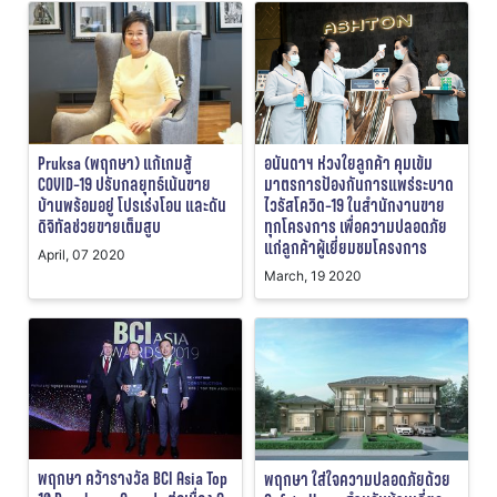
Pruksa (พฤกษา) แก้เกมสู้
อนันดาฯ ห่วงใยลูกค้า คุมเข้ม
COVID-19 ปรับกลยุทธ์เน้นขาย
มาตรการป้องกันการแพร่ระบาด
บ้านพร้อมอยู่ โปรเร่งโอน และดัน
ไวรัสโควิด-19 ในสำนักงานขาย
ดิจิทัลช่วยขายเต็มสูบ
ทุกโครงการ เพื่อความปลอดภัย
แก่ลูกค้าผู้เยี่ยมชมโครงการ
April, 07 2020
March, 19 2020
พฤกษา คว้ารางวัล BCI Asia Top
พฤกษา ใส่ใจความปลอดภัยด้วย