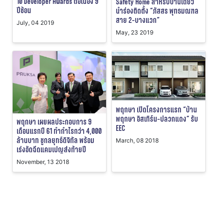
10 Developer Awards ต่อเนื่อง 9
Safety Home สำหรับบ้านเดี่ยว
ปีซ้อน
นำร่องติดตั้ง “ภัสสร พุทธมณฑล
สาย 2-บางแวก”
July, 04 2019
May, 23 2019
พฤกษา เปิดโครงการแรก “บ้าน
พฤกษา อิสเทิร์น-ปลวกแดง” รับ
พฤกษา เผยผลประกอบการ 9
EEC
เดือนแรกปี 61 ทำกำไรกว่า 4,000
ล้านบาท ชูกลยุทธ์ดิจิทัล พร้อม
March, 08 2018
เร่งอัดฉีดแคมเปญส่งท้ายปี
November, 13 2018