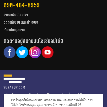
090-464-8959
รายละเอียดโฆษณา
ติดต่อทีมงาน (แนะนำ ติชม)
เกี่ยวกับอยู่สบาย
ติดตามอยู่สบายบนโซเชียลมีเดีย
หน้าหลัก
รีวิวคอนโด
รีวิวทาวน์โฮม
รีวิวบ้านเดี่ยว
วีดีโอรีวิว
เราใช้คุกกี้เพื่อพัฒนาประสิทธิภาพ และประสบการณ์ที่ดีในการ
ไอเดียแต่งบ้าน
ข่าวอสังหาริมทรัพย์
โปรโมชั่นบ้านและคอนโด
ใช้เว็บไซต์ของคุณ คุณสามารถศึกษารายละเอียดได้ที่