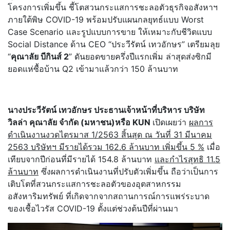
โครงการเพิ่มขึ้น ชี้โตสวนกระแสการชะลอตัวธุรกิจอสังหาฯ
ภายใต้พิษ COVID-19 พร้อมปรับแผนกลยุทธ์แบบ Worst
Case Scenario และรูปแบบการขาย ให้เหมาะกับชีวิตแบบ
Social Distance ด้าน CEO “ประวีรัตน์ เทวอักษร” เตรียมลุย
“
คุณาลัย บีกินส์ 2
” ดันยอดขายครึ่งปีแรกเพิ่ม ล่าสุดส่งซิกมี
ยอดแห่ซื้อบ้าน Q2 เข้ามาแล้วกว่า 150 ล้านบาท
นางประวีรัตน์ เทวอักษร ประธานเจ้าหน้าที่บริหาร บริษัท
วิลล่า คุณาลัย จำกัด (มหาชน)หรือ
KUN
เปิดเผยว่า
ผลการ
ดำเนินงานงวดไตรมาส 1/2563 สิ้นสุด ณ วันที่ 31 มีนาคม
2563 บริษัทฯ มีรายได้รวม 162.6 ล้านบาท เพิ่มขึ้น 5 %
เมื่อ
เทียบจากปีก่อนที่มีรายได้ 154.8 ล้านบาท
และกำไรสุทธิ 11.5
ล้านบาท
ซึ่งผลการดำเนินงานที่ปรับตัวเพิ่มขึ้น ถือว่าเป็นการ
เติบโตที่สวนกระแสการชะลอตัวของอุตสาหกรรม
อสังหาริมทรัพย์ ที่เกิดจากจากสถานการณ์การแพร่ระบาด
ของเชื้อไวรัส COVID-19 ตั้งแต่ช่วงต้นปีที่ผ่านมา