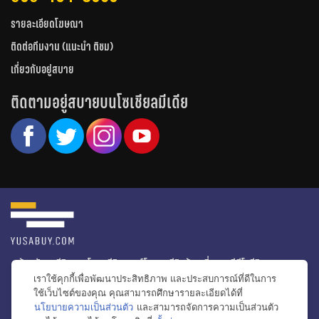
รายละเอียดโฆษณา
ติดต่อทีมงาน (แนะนำ ติชม)
เกี่ยวกับอยู่สบาย
ติดตามอยู่สบายบนโซเชียลมีเดีย
หน้าหลัก
รีวิวคอนโด
รีวิวทาวน์โฮม
รีวิวบ้านเดี่ยว
วีดีโอรีวิว
เราใช้คุกกี้เพื่อพัฒนาประสิทธิภาพ และประสบการณ์ที่ดีในการ
ไอเดียแต่งบ้าน
ข่าวอสังหาริมทรัพย์
โปรโมชั่นบ้านและคอนโด
ใช้เว็บไซต์ของคุณ คุณสามารถศึกษารายละเอียดได้ที่
นโยบายความเป็นส่วนตัว
และสามารถจัดการความเป็นส่วนตัว
โครงการน่าสนใจ