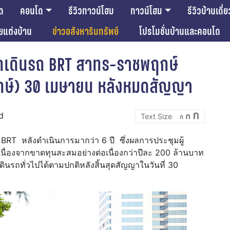
ด
คอนโด
รีวิวทาวน์โฮม
ทาวน์โฮม
รีวิวบ้านเดี่ย
ียแต่งบ้าน
ข่าวอสังหาริมทรัพย์
โปรโมชั่นบ้านและคอนโด
กเดินรถ BRT สาทร-ราชพฤกษ์
กษ์) 30 เมษายน หลังหมดสัญญา
Incre
Reset
Decrease
ก
d
ก
font
ก
font
font
size.
size.
size.
BRT หลังดำเนินการมากว่า 6 ปี ซึ่งผลการประชุมผู้
เนื่องจากขาดทุนสะสมอย่างต่อเนื่องกว่าปีละ 200 ล้านบาท
ินรถทั่วไปได้ตามปกติหลังสิ้นสุดสัญญาในวันที่ 30