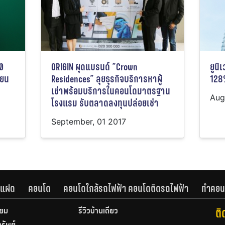
00
ORIGIN ผุดแบรนด์ “Crown
ยูนิ
ายน
Residences” ลุยธุรกิจบริการหาผู้
128
เช่าพร้อมบริการในคอนโดมาตรฐาน
Aug
โรงแรม รับตลาดลงทุนปล่อยเช่า
September, 01 2017
านแฝด
คอนโด
คอนโดใกล้รถไฟฟ้า คอนโดติดรถไฟฟ้า
ทำคอน
ติ
ียม
รีวิวบ้านเดี่ยว