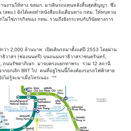
สานงานให้ทาง ขสมก. มาเดินรถแทนหลังสิ้นสุดสัญญา ซึ่ง
 (สตง.) ยังได้เคยทำหนังสือแจ้งเตือนทาง กทม. ให้ทบทวน
จากไม่ใช่ภารกิจของ กทม. รวมถึงยังกระทบกับวินัยทางการ
ปกว่า 2,000 ล้านบาท เปิดเดินรถมาตั้งแต่ปี 2553 โดยผ่าน
าธิวาสฯ (ช่องนนทรี) บนถนนนราธิวาสราชนครินทร์,
 ถนนรัชดาภิเษก มาจบตรงแยกท่าพระ รวม 12 สถานี
จากยกเลิก BRT ไป คนที่อยู่โซนนี้ก็คงต้องรอรถไฟฟ้าสาย
ยังไม่รู้จะมาเมื่อไหร่เนอะ ^^