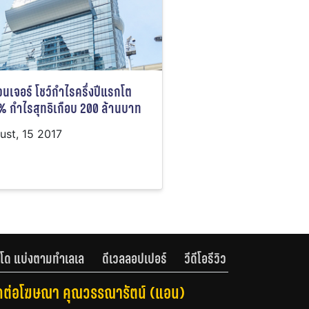
เวนเจอร์ โชว์กำไรครึ่งปีแรกโต
% กำไรสุทธิเกือบ 200 ล้านบาท
ust, 15 2017
โด แบ่งตามทำเลเล
ดีเวลลอปเปอร์
วีดีโอรีวิว
ดต่อโฆษณา คุณวรรณารัตน์ (แอน)