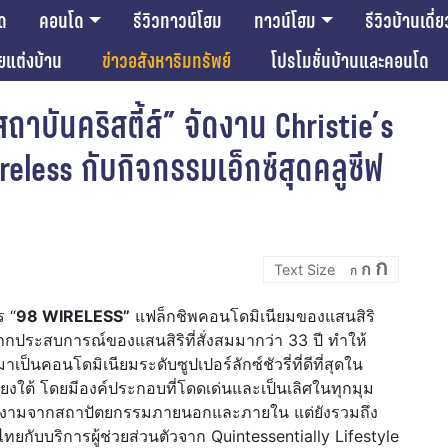
ด
คอนโด
รีวิวทาวน์โฮม
ทาวน์โฮม
รีวิวบ้านเดี่ย
ียแต่งบ้าน
ข่าวอสังหาริมทรัพย์
โปรโมชั่นบ้านและคอนโด
สถาบันคริสตี้ส์” จัดงาน Christie’s
eless กับกิจกรรมเอ็กซ์สุดคลูซีฟ
Incre
Reset
Decrease
ก
ก
font
ก
font
font
size.
size.
size.
ร “
98 WIRELESS”
แฟล็กชิพคอนโดมิเนียมของแสนสิริ
จากประสบการณ์ของแสนสิริที่สั่งสมมากว่า 33 ปี ทำให้
เป็นคอนโดมิเนียมระดับซูปเปอร์ลักซ์ชัวรี่ที่ดีที่สุดใน
งใต้ โดยมีองค์ประกอบที่โดดเด่นและเป็นเลิศในทุกมุม
งดงามจากสถาปัตยกรรมภายนอกและภายใน แต่ยังรวมถึง
กับบริการผู้ช่วยส่วนตัวจาก Quintessentially Lifestyle