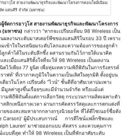
ัดการอาวุโส สายงานพัฒนาธุรกิจและพัฒนาโครงการคอนโดมิเนียม
ษัท แสนสิริ จำกัด (มหาชน)
ารผู้จัดการอาวุโส สายงานพัฒนาธุรกิจและพัฒนาโครงการ
ัด (มหาชน)
กล่าวว่า “หากจะเปรียบเทียบ 98 Wireless เป็น
ือนผลงานระดับมาสเตอร์พีซของแสนสิริในรอบ 33 ปี เพราะ
มเข้าใจในรสนิยมระดับโลกและความต้องการของลูกค้า
ทย์ลูกค้าได้ในระดับลึกซึ้ง ผสานรวมกันไว้ภายใต้แนวคิด
ะเมื่อแสนสิริตั้งใจที่จะให้ 98 Wireless เป็นผลงาน
ไว้เพียง 77 ยูนิต เพื่อทุ่มเทความพิถีพิถันในการรังสรรค์
‘คราฟท์’ ที่เราภาคภูมิใจในความเป็นเลิศในทุกมิติ ตั้งอยู่บน
นึ่งเดียวในโลก เปรียบดั่ง “ไวน์” ชั้นดีที่อาศัยเวลาบ่มเพาะ
ีมูลค่าสูงขึ้นเรื่อยๆและมีจำนวนจำกัด หรือแม้แต่
วามพิถีพิถันตั้งแต่การเลือกวัสดุ กระบวนการผลิตเฉพาะตัว
ลาสสิกเหนือกาลเวลา ผ่านการคัดสรรวัสดุและการตกแต่งที่
นขายของสะสมหายากกลางกรุงนิวยอร์ค ที่ได้ดีไซเนอร์ชื่อดัง
ne Carson)’ ผู้มีประสบการณ์ การดีไซน์แฟล็กชิพและ
Ralph Lauren’ มาช่วยออกแบบ คัดสรร และควบคุมการ
์แบบที่สุด ทำให้ 98 Wireless เป็นที่พักอาศัยระดับ