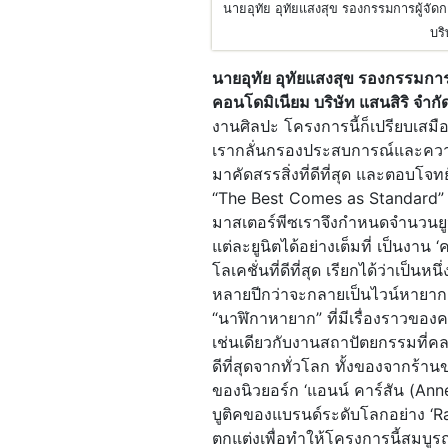
นายอุทัย อุทัยแสงสุข รองกรรมการผู้จ
บริ
นายอุทัย อุทัยแสงสุข รองกรรมก
คอนโดมิเนียม บริษัท แสนสิริ จำก
งานศิลปะ โครงการนี้ก็เปรียบเสม
เรากลั่นกรองประสบการณ์และควา
มาคัดสรรสิ่งที่ดีที่สุด และตอบโจ
“The Best Comes as Standard” แล
มาสเตอร์พีซเราจึงกำหนดจำนวนยูนิต
แต่ละยูนิตได้อย่างเต็มที่ เป็นงาน 
โลเคชั่นที่ดีที่สุด เรียกได้ว่าเป็นห
หลายปีกว่าจะกลายเป็นไวน์หายาก ม
“นาฬิกาหายาก” ที่มีเรื่องราวของค
เช่นเดียวกับงานสถาปัตยกรรมที่ค
ดีที่สุดจากทั่วโลก ทั้งของจากร้า
ของนิวยอร์ก ‘แอนน์ คาร์สัน (An
บูติคของแบรนด์ระดับโลกอย่าง ‘
ตกแต่งเพื่อทำให้โครงการนี้สมบูรณ