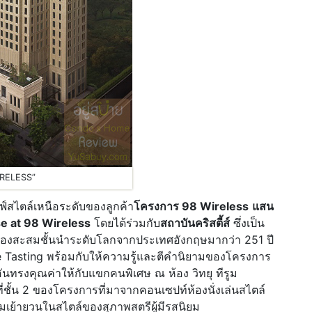
IRELESS”
ลฟ์สไตล์เหนือระดับของลูกค้า
โครงการ 98 Wireless
แสน
e at 98 Wireless
โดยได้ร่วมกับ
สถาบันคริสตี้ส์
ซึ่งเป็น
ะของสะสมชั้นนำระดับโลกจากประเทศอังกฤษมากว่า 251 ปี
ne Tasting พร้อมกับให้ความรู้และตีคำนิยามของโครงการ
นทรงคุณค่าให้กับแขกคนพิเศษ ณ ห้อง วิทยุ ทีรูม
ี่ชั้น 2 ของโครงการที่มาจากคอนเซปท์ห้องนั่งเล่นสไตล์
ย้ายวนในสไตล์ของสุภาพสตรีผู้มีรสนิยม