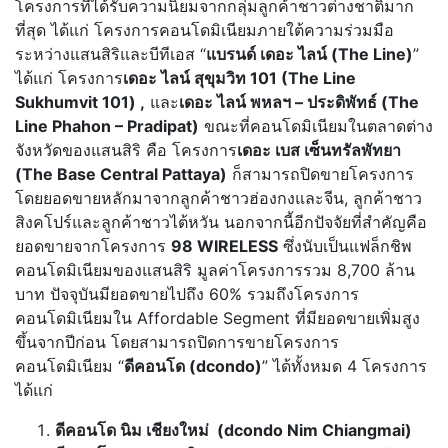
โครงการที่ได้รับความนิยมจากกลุ่มลูกค้าชาวต่างชาติมาก
ที่สุด ได้แก่ โครงการคอนโดมิเนียมภายใต้ความร่วมมือ
ระหว่างแสนสิริและบีทีเอส “
แบรนด์
เดอะ ไลน์ (The Line)
”
ได้แก่ โครงการ
เดอะ ไลน์ สุขุมวิท 101 (The Line
Sukhumvit 101) ,
และ
เดอะ ไลน์ พหลฯ – ประดิพัทธ์ (The
Line Phahon – Pradipat)
ขณะที่คอนโดมิเนียมในตลาดต่าง
จังหวัดของแสนสิริ คือ โครงการ
เดอะ เบส เซ็นทรัลพัทยา
(The Base Central Pattaya)
ก็สามารถปิดขายโครงการ
โดยยอดขายหลักมาจากลูกค้าชาวฮ่องกงและจีน, ลูกค้าชาว
สิงคโปร์และลูกค้าชาวไต้หวัน นอกจากนี้อีกปัจจัยที่สำคัญคือ
ยอดขายจากโครงการ
98 WIRELESS
ซึ่งนับเป็นแฟล็กชิพ
คอนโดมิเนียมของแสนสิริ มูลค่าโครงการรวม 8,700 ล้าน
บาท ปัจจุบันมียอดขายไปถึง 60% รวมถึงโครงการ
คอนโดมิเนียมใน Affordable Segment ที่มียอดขายเพิ่มสูง
ขึ้นจากปีก่อน โดยสามารถปิดการขายโครงการ
คอนโดมิเนียม “
ดีคอนโด (dcondo)
” ได้ทั้งหมด 4 โครงการ
ได้แก่
ดีคอนโด นิม เชียงใหม่ (dcondo Nim Chiangmai)