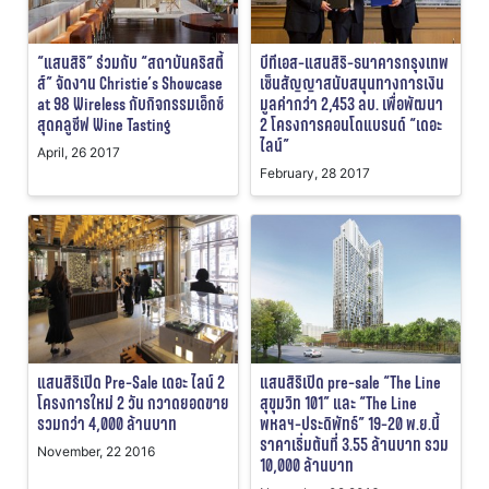
“แสนสิริ” ร่วมกับ “สถาบันคริสตี้
บีทีเอส-แสนสิริ-ธนาคารกรุงเทพ
ส์” จัดงาน Christie’s Showcase
เซ็นสัญญาสนับสนุนทางการเงิน
at 98 Wireless กับกิจกรรมเอ็กซ์
มูลค่ากว่า 2,453 ลบ. เพื่อพัฒนา
สุดคลูซีฟ Wine Tasting
2 โครงการคอนโดแบรนด์ “เดอะ
ไลน์”
April, 26 2017
February, 28 2017
แสนสิริเปิด Pre-Sale เดอะ ไลน์ 2
แสนสิริเปิด pre-sale “The Line
โครงการใหม่ 2 วัน กวาดยอดขาย
สุขุมวิท 101” และ “The Line
รวมกว่า 4,000 ล้านบาท
พหลฯ-ประดิพัทธ์” 19-20 พ.ย.นี้
ราคาเริ่มต้นที่ 3.55 ล้านบาท รวม
November, 22 2016
10,000 ล้านบาท