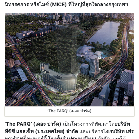
นิทรรศการ หรือไมซ์ (MICE) ที่ใหญ่ที่สุดใจกลางกรุงเทพฯ
‘The PARQ’ (เดอะ ปาร์ค)
‘The PARQ’ (เดอะ ปาร์ค)
เป็นโครงการที่พัฒนาโดย
บริษัท
ทีซีซี แอสเซ็ท (ประเทศไทย) จำกัด
และบริหารโดย
บริษัท เฟร
เซอร์ส พร็อพเพอร์ตี้ โฮลดิ้งส์ (ประเทศไทย) จำกัด
ภายใต้