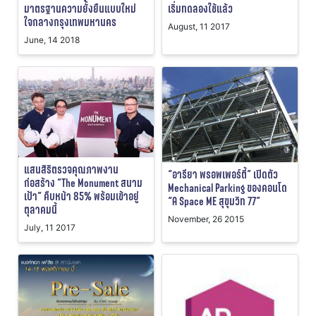
มาตรฐานความยั่งยืนแบบใหม่
เริ่มทดลองใช้แล้ว
ใจกลางกรุงเทพมหานคร
August, 11 2017
June, 14 2018
แสนสิริตรวจคุณภาพงาน
“อารียา พรอพเพอร์ตี้” เปิดตัว
ก่อสร้าง “The Monument สนาม
Mechanical Parking ของคอนโด
เป้า” คืบหน้า 85% พร้อมเข้าอยู่
“A Space ME สุขุมวิท 77”
ตุลาคมนี้
November, 26 2015
July, 11 2017